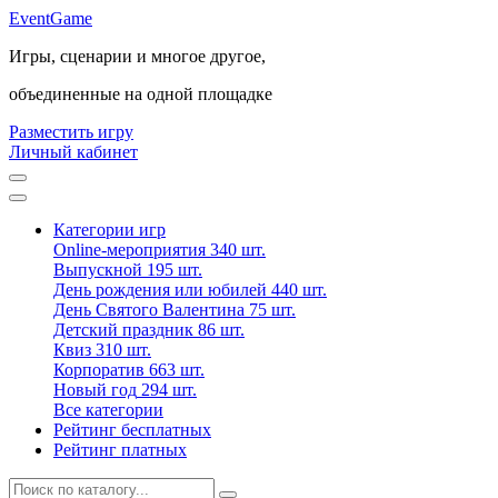
Event
Game
Игры, сценарии и многое другое,
объединенные на одной площадке
Разместить игру
Личный кабинет
Категории игр
Online-мероприятия
340 шт.
Выпускной
195 шт.
День рождения или юбилей
440 шт.
День Святого Валентина
75 шт.
Детский праздник
86 шт.
Квиз
310 шт.
Корпоратив
663 шт.
Новый год
294 шт.
Все категории
Рейтинг бесплатных
Рейтинг платных