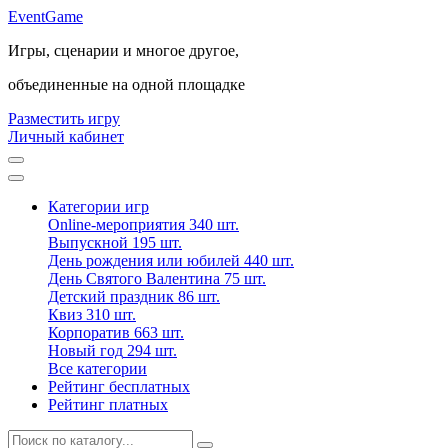
Event
Game
Игры, сценарии и многое другое,
объединенные на одной площадке
Разместить игру
Личный кабинет
Категории игр
Online-мероприятия
340 шт.
Выпускной
195 шт.
День рождения или юбилей
440 шт.
День Святого Валентина
75 шт.
Детский праздник
86 шт.
Квиз
310 шт.
Корпоратив
663 шт.
Новый год
294 шт.
Все категории
Рейтинг бесплатных
Рейтинг платных