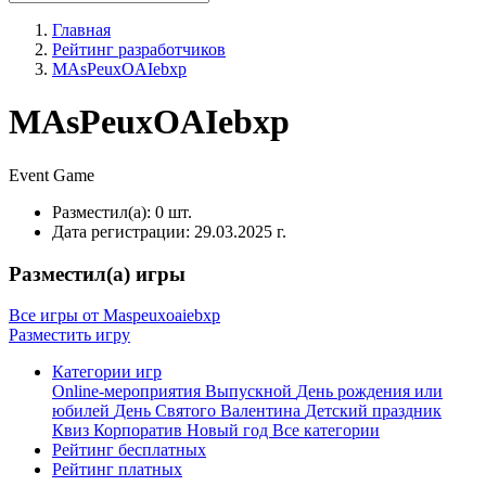
Главная
Рейтинг разработчиков
MAsPeuxOAIebxp
MAsPeuxOAIebxp
Event
Game
Разместил(а):
0 шт.
Дата регистрации:
29.03.2025 г.
Разместил(а) игры
Все игры от Maspeuxoaiebxp
Разместить игру
Категории игр
Online-мероприятия
Выпускной
День рождения или
юбилей
День Святого Валентина
Детский праздник
Квиз
Корпоратив
Новый год
Все категории
Рейтинг бесплатных
Рейтинг платных