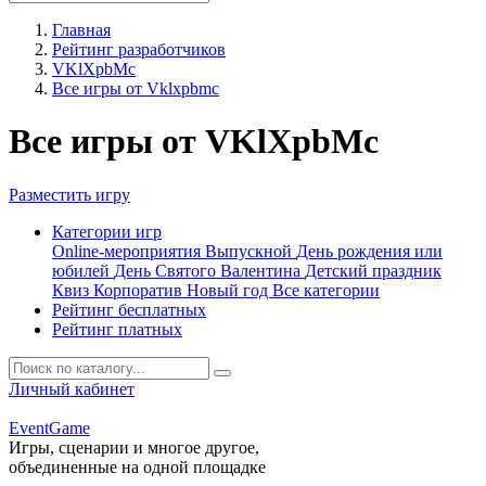
Главная
Рейтинг разработчиков
VKlXpbMc
Все игры от Vklxpbmc
Все игры от VKlXpbMc
Разместить игру
Категории игр
Online-мероприятия
Выпускной
День рождения или
юбилей
День Святого Валентина
Детский праздник
Квиз
Корпоратив
Новый год
Все категории
Рейтинг бесплатных
Рейтинг платных
Личный кабинет
Event
Game
Игры, сценарии и многое другое,
объединенные на одной площадке