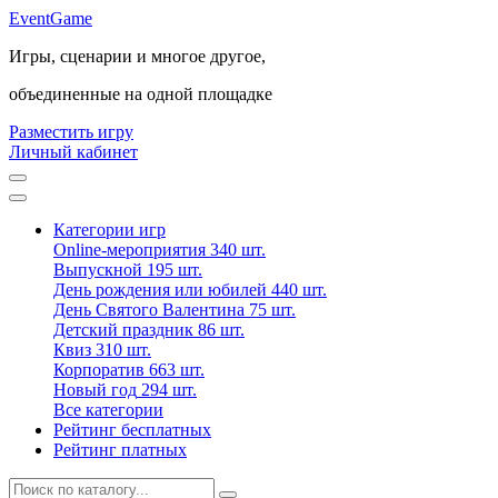
Event
Game
Игры, сценарии и многое другое,
объединенные на одной площадке
Разместить игру
Личный кабинет
Категории игр
Online-мероприятия
340 шт.
Выпускной
195 шт.
День рождения или юбилей
440 шт.
День Святого Валентина
75 шт.
Детский праздник
86 шт.
Квиз
310 шт.
Корпоратив
663 шт.
Новый год
294 шт.
Все категории
Рейтинг бесплатных
Рейтинг платных