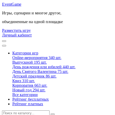
Event
Game
Игры, сценарии и многое другое,
объединенные на одной площадке
Разместить игру
Личный кабинет
Категории игр
Online-мероприятия
340 шт.
Выпускной
195 шт.
День рождения или юбилей
440 шт.
День Святого Валентина
75 шт.
Детский праздник
86 шт.
Квиз
310 шт.
Корпоратив
663 шт.
Новый год
294 шт.
Все категории
Рейтинг бесплатных
Рейтинг платных