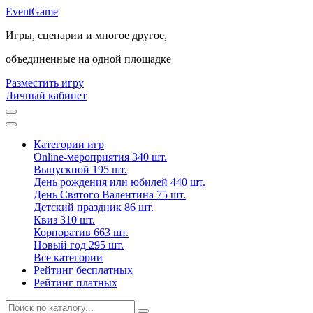
Event
Game
Игры, сценарии и многое другое,
объединенные на одной площадке
Разместить игру
Личный кабинет
Категории игр
Online-мероприятия
340 шт.
Выпускной
195 шт.
День рождения или юбилей
440 шт.
День Святого Валентина
75 шт.
Детский праздник
86 шт.
Квиз
310 шт.
Корпоратив
663 шт.
Новый год
295 шт.
Все категории
Рейтинг бесплатных
Рейтинг платных