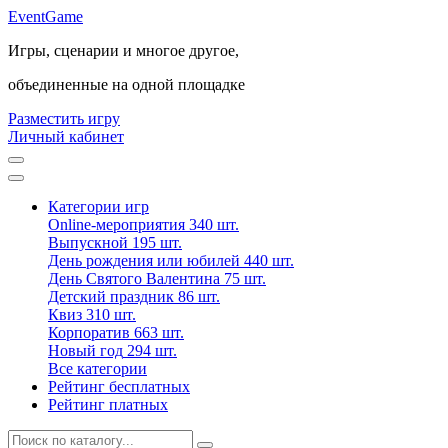
Event
Game
Игры, сценарии и многое другое,
объединенные на одной площадке
Разместить игру
Личный кабинет
Категории игр
Online-мероприятия
340 шт.
Выпускной
195 шт.
День рождения или юбилей
440 шт.
День Святого Валентина
75 шт.
Детский праздник
86 шт.
Квиз
310 шт.
Корпоратив
663 шт.
Новый год
294 шт.
Все категории
Рейтинг бесплатных
Рейтинг платных