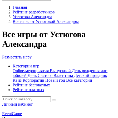
Главная
Рейтинг разработчиков
Устюгова Александра
Все игры от Устюговой Александры
Все игры от Устюгова
Александра
Разместить игру
Категории игр
Online-мероприятия
Выпускной
День рождения или
юбилей
День Святого Валентина
Детский праздник
Квиз
Корпоратив
Новый год
Все категории
Рейтинг бесплатных
Рейтинг платных
Личный кабинет
Event
Game