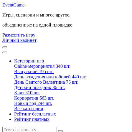
Event
Game
Игры, сценарии и многое другое,
объединенные на одной площадке
Разместить игру
Личный кабинет
Категории игр
Online-мероприятия
340 шт.
Выпускной
195 шт.
День рождения или юбилей
440 шт.
День Святого Валентина
75 шт.
Детский праздник
86 шт.
Квиз
310 шт.
Корпоратив
663 шт.
Новый год
294 шт.
Все категории
Рейтинг бесплатных
Рейтинг платных