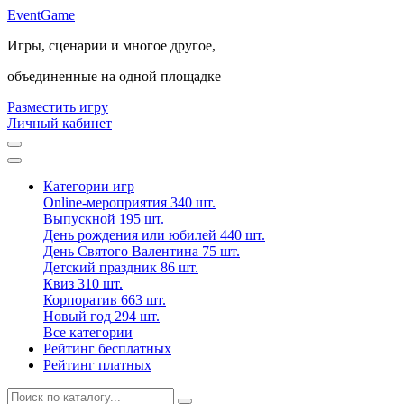
Event
Game
Игры, сценарии и многое другое,
объединенные на одной площадке
Разместить игру
Личный кабинет
Категории игр
Online-мероприятия
340 шт.
Выпускной
195 шт.
День рождения или юбилей
440 шт.
День Святого Валентина
75 шт.
Детский праздник
86 шт.
Квиз
310 шт.
Корпоратив
663 шт.
Новый год
294 шт.
Все категории
Рейтинг бесплатных
Рейтинг платных