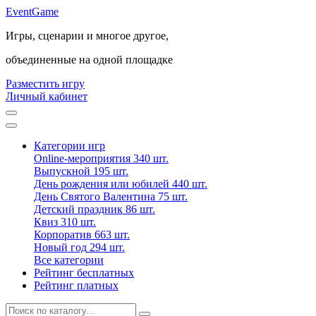
Event
Game
Игры, сценарии и многое другое,
объединенные на одной площадке
Разместить игру
Личный кабинет
Категории игр
Online-мероприятия
340 шт.
Выпускной
195 шт.
День рождения или юбилей
440 шт.
День Святого Валентина
75 шт.
Детский праздник
86 шт.
Квиз
310 шт.
Корпоратив
663 шт.
Новый год
294 шт.
Все категории
Рейтинг бесплатных
Рейтинг платных