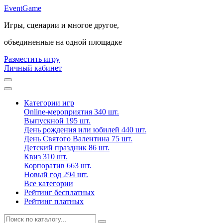
Event
Game
Игры, сценарии и многое другое,
объединенные на одной площадке
Разместить игру
Личный кабинет
Категории игр
Online-мероприятия
340 шт.
Выпускной
195 шт.
День рождения или юбилей
440 шт.
День Святого Валентина
75 шт.
Детский праздник
86 шт.
Квиз
310 шт.
Корпоратив
663 шт.
Новый год
294 шт.
Все категории
Рейтинг бесплатных
Рейтинг платных