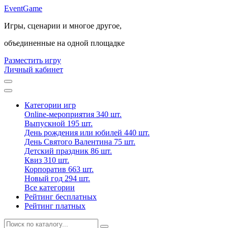
Event
Game
Игры, сценарии и многое другое,
объединенные на одной площадке
Разместить игру
Личный кабинет
Категории игр
Online-мероприятия
340 шт.
Выпускной
195 шт.
День рождения или юбилей
440 шт.
День Святого Валентина
75 шт.
Детский праздник
86 шт.
Квиз
310 шт.
Корпоратив
663 шт.
Новый год
294 шт.
Все категории
Рейтинг бесплатных
Рейтинг платных