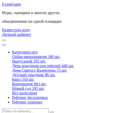
Event
Game
Игры, сценарии и многое другое,
объединенные на одной площадке
Разместить игру
Личный кабинет
Категории игр
Online-мероприятия
340 шт.
Выпускной
195 шт.
День рождения или юбилей
440 шт.
День Святого Валентина
75 шт.
Детский праздник
86 шт.
Квиз
310 шт.
Корпоратив
663 шт.
Новый год
295 шт.
Все категории
Рейтинг бесплатных
Рейтинг платных