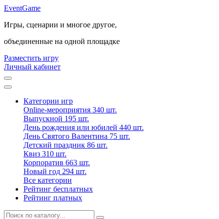
Event
Game
Игры, сценарии и многое другое,
объединенные на одной площадке
Разместить игру
Личный кабинет
Категории игр
Online-мероприятия
340 шт.
Выпускной
195 шт.
День рождения или юбилей
440 шт.
День Святого Валентина
75 шт.
Детский праздник
86 шт.
Квиз
310 шт.
Корпоратив
663 шт.
Новый год
294 шт.
Все категории
Рейтинг бесплатных
Рейтинг платных