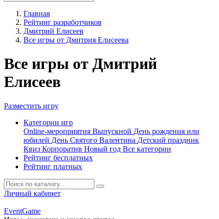
Главная
Рейтинг разработчиков
Дмитрий Елисеев
Все игры от Дмитрия Елисеева
Все игры от Дмитрий
Елисеев
Разместить игру
Категории игр
Online-мероприятия
Выпускной
День рождения или
юбилей
День Святого Валентина
Детский праздник
Квиз
Корпоратив
Новый год
Все категории
Рейтинг бесплатных
Рейтинг платных
Личный кабинет
Event
Game