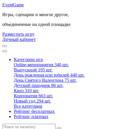
Event
Game
Игры, сценарии и многое другое,
объединенные на одной площадке
Разместить игру
Личный кабинет
Категории игр
Online-мероприятия
340 шт.
Выпускной
195 шт.
День рождения или юбилей
440 шт.
День Святого Валентина
75 шт.
Детский праздник
86 шт.
Квиз
310 шт.
Корпоратив
663 шт.
Новый год
294 шт.
Все категории
Рейтинг бесплатных
Рейтинг платных