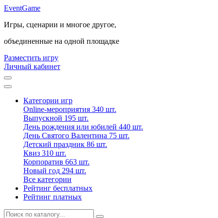
Event
Game
Игры, сценарии и многое другое,
объединенные на одной площадке
Разместить игру
Личный кабинет
Категории игр
Online-мероприятия
340 шт.
Выпускной
195 шт.
День рождения или юбилей
440 шт.
День Святого Валентина
75 шт.
Детский праздник
86 шт.
Квиз
310 шт.
Корпоратив
663 шт.
Новый год
294 шт.
Все категории
Рейтинг бесплатных
Рейтинг платных