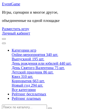
Event
Game
Игры, сценарии и многое другое,
объединенные на одной площадке
Разместить игру
Личный кабинет
Категории игр
Online-мероприятия
340 шт.
Выпускной
195 шт.
День рождения или юбилей
440 шт.
День Святого Валентина
75 шт.
Детский праздник
86 шт.
Квиз
310 шт.
Корпоратив
663 шт.
Новый год
294 шт.
Все категории
Рейтинг бесплатных
Рейтинг платных