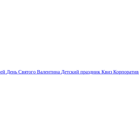
лей
День Святого Валентина
Детский праздник
Квиз
Корпорати