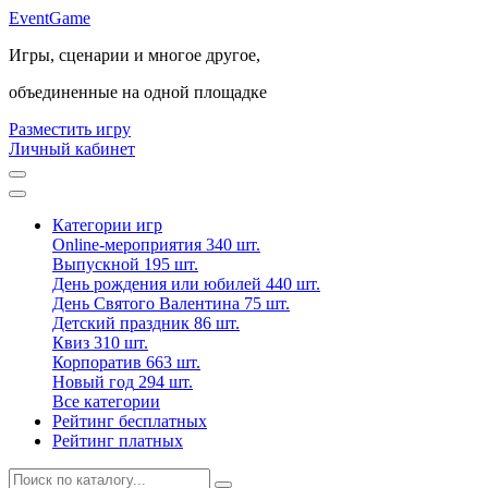
Event
Game
Игры, сценарии и многое другое,
объединенные на одной площадке
Разместить игру
Личный кабинет
Категории игр
Online-мероприятия
340 шт.
Выпускной
195 шт.
День рождения или юбилей
440 шт.
День Святого Валентина
75 шт.
Детский праздник
86 шт.
Квиз
310 шт.
Корпоратив
663 шт.
Новый год
294 шт.
Все категории
Рейтинг бесплатных
Рейтинг платных