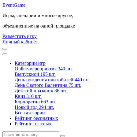
Event
Game
Игры, сценарии и многое другое,
объединенные на одной площадке
Разместить игру
Личный кабинет
Категории игр
Online-мероприятия
340 шт.
Выпускной
195 шт.
День рождения или юбилей
440 шт.
День Святого Валентина
75 шт.
Детский праздник
86 шт.
Квиз
310 шт.
Корпоратив
663 шт.
Новый год
294 шт.
Все категории
Рейтинг бесплатных
Рейтинг платных