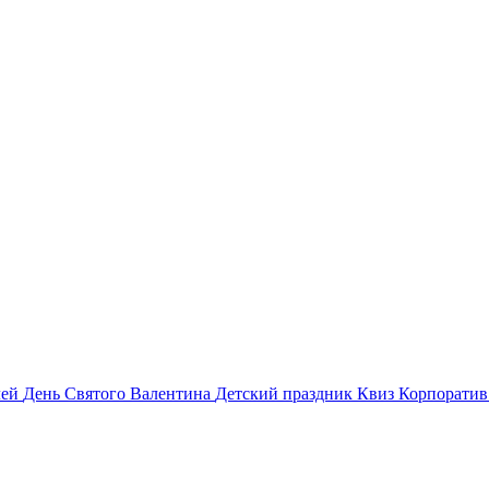
лей
День Святого Валентина
Детский праздник
Квиз
Корпорати