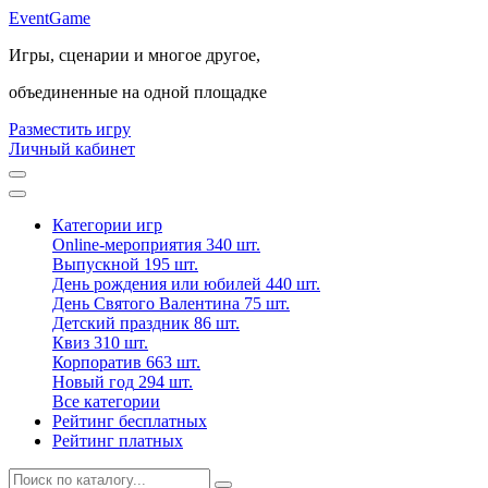
Event
Game
Игры, сценарии и многое другое,
объединенные на одной площадке
Разместить игру
Личный кабинет
Категории игр
Online-мероприятия
340 шт.
Выпускной
195 шт.
День рождения или юбилей
440 шт.
День Святого Валентина
75 шт.
Детский праздник
86 шт.
Квиз
310 шт.
Корпоратив
663 шт.
Новый год
294 шт.
Все категории
Рейтинг бесплатных
Рейтинг платных