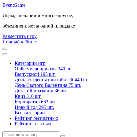
Event
Game
Игры, сценарии и многое другое,
объединенные на одной площадке
Разместить игру
Личный кабинет
Категории игр
Online-мероприятия
340 шт.
Выпускной
195 шт.
День рождения или юбилей
440 шт.
День Святого Валентина
75 шт.
Детский праздник
86 шт.
Квиз
310 шт.
Корпоратив
663 шт.
Новый год
295 шт.
Все категории
Рейтинг бесплатных
Рейтинг платных