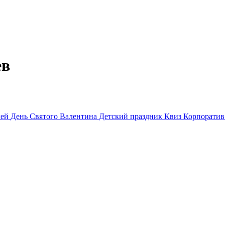
ев
лей
День Святого Валентина
Детский праздник
Квиз
Корпорати