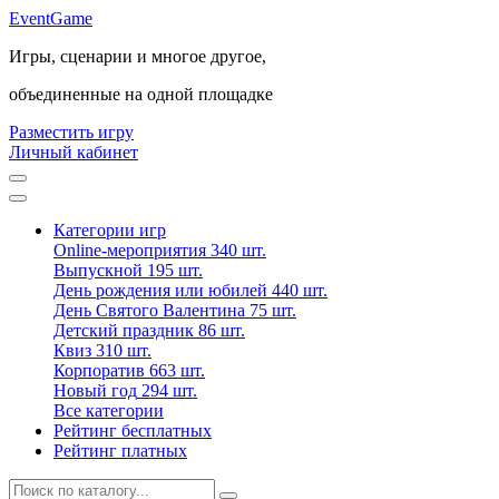
Event
Game
Игры, сценарии и многое другое,
объединенные на одной площадке
Разместить игру
Личный кабинет
Категории игр
Online-мероприятия
340 шт.
Выпускной
195 шт.
День рождения или юбилей
440 шт.
День Святого Валентина
75 шт.
Детский праздник
86 шт.
Квиз
310 шт.
Корпоратив
663 шт.
Новый год
294 шт.
Все категории
Рейтинг бесплатных
Рейтинг платных