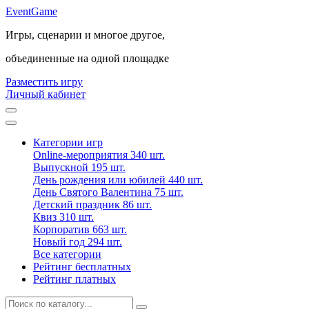
Event
Game
Игры, сценарии и многое другое,
объединенные на одной площадке
Разместить игру
Личный кабинет
Категории игр
Online-мероприятия
340 шт.
Выпускной
195 шт.
День рождения или юбилей
440 шт.
День Святого Валентина
75 шт.
Детский праздник
86 шт.
Квиз
310 шт.
Корпоратив
663 шт.
Новый год
294 шт.
Все категории
Рейтинг бесплатных
Рейтинг платных