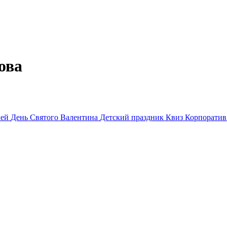
ова
лей
День Святого Валентина
Детский праздник
Квиз
Корпорати