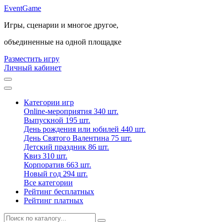
Event
Game
Игры, сценарии и многое другое,
объединенные на одной площадке
Разместить игру
Личный кабинет
Категории игр
Online-мероприятия
340 шт.
Выпускной
195 шт.
День рождения или юбилей
440 шт.
День Святого Валентина
75 шт.
Детский праздник
86 шт.
Квиз
310 шт.
Корпоратив
663 шт.
Новый год
294 шт.
Все категории
Рейтинг бесплатных
Рейтинг платных