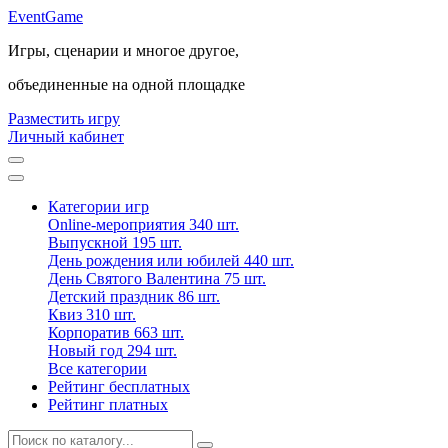
Event
Game
Игры, сценарии и многое другое,
объединенные на одной площадке
Разместить игру
Личный кабинет
Категории игр
Online-мероприятия
340 шт.
Выпускной
195 шт.
День рождения или юбилей
440 шт.
День Святого Валентина
75 шт.
Детский праздник
86 шт.
Квиз
310 шт.
Корпоратив
663 шт.
Новый год
294 шт.
Все категории
Рейтинг бесплатных
Рейтинг платных