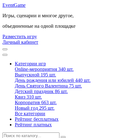
Event
Game
Игры, сценарии и многое другое,
объединенные на одной площадке
Разместить игру
Личный кабинет
Категории игр
Online-мероприятия
340 шт.
Выпускной
195 шт.
День рождения или юбилей
440 шт.
День Святого Валентина
75 шт.
Детский праздник
86 шт.
Квиз
310 шт.
Корпоратив
663 шт.
Новый год
295 шт.
Все категории
Рейтинг бесплатных
Рейтинг платных