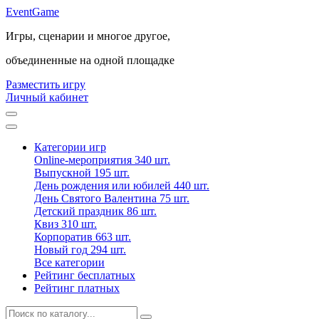
Event
Game
Игры, сценарии и многое другое,
объединенные на одной площадке
Разместить игру
Личный кабинет
Категории игр
Online-мероприятия
340 шт.
Выпускной
195 шт.
День рождения или юбилей
440 шт.
День Святого Валентина
75 шт.
Детский праздник
86 шт.
Квиз
310 шт.
Корпоратив
663 шт.
Новый год
294 шт.
Все категории
Рейтинг бесплатных
Рейтинг платных