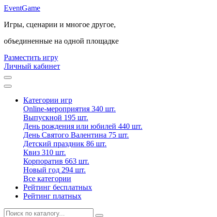
Event
Game
Игры, сценарии и многое другое,
объединенные на одной площадке
Разместить игру
Личный кабинет
Категории игр
Online-мероприятия
340 шт.
Выпускной
195 шт.
День рождения или юбилей
440 шт.
День Святого Валентина
75 шт.
Детский праздник
86 шт.
Квиз
310 шт.
Корпоратив
663 шт.
Новый год
294 шт.
Все категории
Рейтинг бесплатных
Рейтинг платных