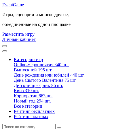
Event
Game
Игры, сценарии и многое другое,
объединенные на одной площадке
Разместить игру
Личный кабинет
Категории игр
Online-мероприятия
340 шт.
Выпускной
195 шт.
День рождения или юбилей
440 шт.
День Святого Валентина
75 шт.
Детский праздник
86 шт.
Квиз
310 шт.
Корпоратив
663 шт.
Новый год
294 шт.
Все категории
Рейтинг бесплатных
Рейтинг платных