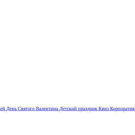
лей
День Святого Валентина
Детский праздник
Квиз
Корпорати