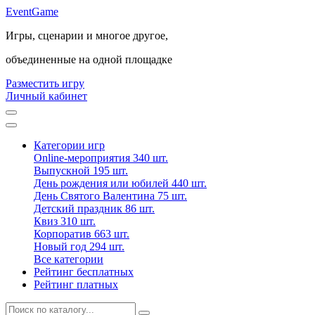
Event
Game
Игры, сценарии и многое другое,
объединенные на одной площадке
Разместить игру
Личный кабинет
Категории игр
Online-мероприятия
340 шт.
Выпускной
195 шт.
День рождения или юбилей
440 шт.
День Святого Валентина
75 шт.
Детский праздник
86 шт.
Квиз
310 шт.
Корпоратив
663 шт.
Новый год
294 шт.
Все категории
Рейтинг бесплатных
Рейтинг платных