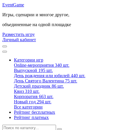
Event
Game
Игры, сценарии и многое другое,
объединенные на одной площадке
Разместить игру
Личный кабинет
Категории игр
Online-мероприятия
340 шт.
Выпускной
195 шт.
День рождения или юбилей
440 шт.
День Святого Валентина
75 шт.
Детский праздник
86 шт.
Квиз
310 шт.
Корпоратив
663 шт.
Новый год
294 шт.
Все категории
Рейтинг бесплатных
Рейтинг платных