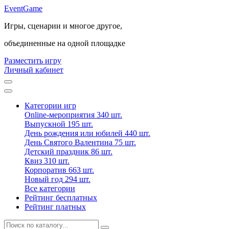
Event
Game
Игры, сценарии и многое другое,
объединенные на одной площадке
Разместить игру
Личный кабинет
Категории игр
Online-мероприятия
340 шт.
Выпускной
195 шт.
День рождения или юбилей
440 шт.
День Святого Валентина
75 шт.
Детский праздник
86 шт.
Квиз
310 шт.
Корпоратив
663 шт.
Новый год
294 шт.
Все категории
Рейтинг бесплатных
Рейтинг платных