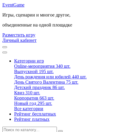
Event
Game
Игры, сценарии и многое другое,
объединенные на одной площадке
Разместить игру
Личный кабинет
Категории игр
Online-мероприятия
340 шт.
Выпускной
195 шт.
День рождения или юбилей
440 шт.
День Святого Валентина
75 шт.
Детский праздник
86 шт.
Квиз
310 шт.
Корпоратив
663 шт.
Новый год
295 шт.
Все категории
Рейтинг бесплатных
Рейтинг платных