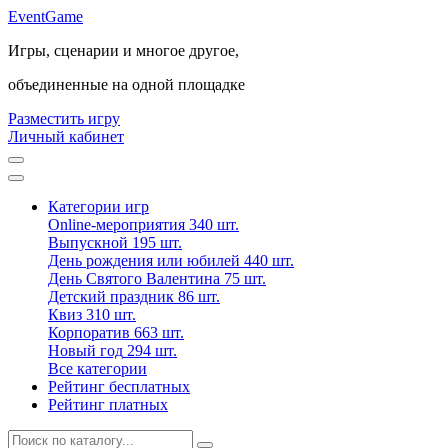
Event
Game
Игры, сценарии и многое другое,
объединенные на одной площадке
Разместить игру
Личный кабинет
Категории игр
Online-мероприятия
340 шт.
Выпускной
195 шт.
День рождения или юбилей
440 шт.
День Святого Валентина
75 шт.
Детский праздник
86 шт.
Квиз
310 шт.
Корпоратив
663 шт.
Новый год
294 шт.
Все категории
Рейтинг бесплатных
Рейтинг платных