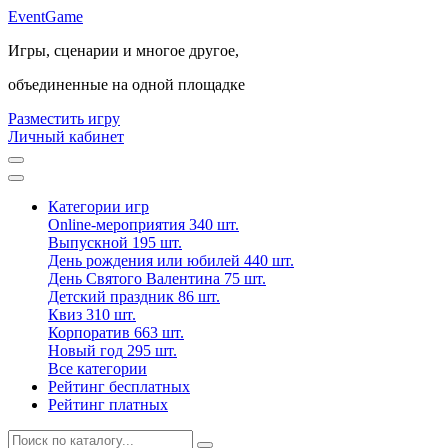
Event
Game
Игры, сценарии и многое другое,
объединенные на одной площадке
Разместить игру
Личный кабинет
Категории игр
Online-мероприятия
340 шт.
Выпускной
195 шт.
День рождения или юбилей
440 шт.
День Святого Валентина
75 шт.
Детский праздник
86 шт.
Квиз
310 шт.
Корпоратив
663 шт.
Новый год
295 шт.
Все категории
Рейтинг бесплатных
Рейтинг платных