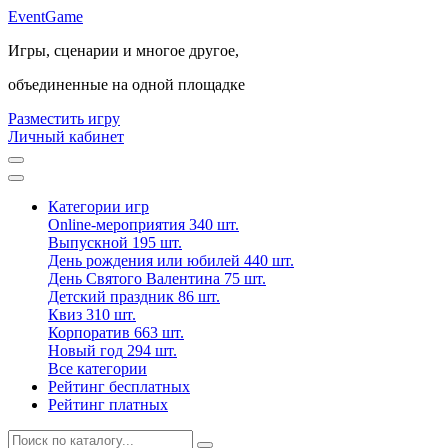
Event
Game
Игры, сценарии и многое другое,
объединенные на одной площадке
Разместить игру
Личный кабинет
Категории игр
Online-мероприятия
340 шт.
Выпускной
195 шт.
День рождения или юбилей
440 шт.
День Святого Валентина
75 шт.
Детский праздник
86 шт.
Квиз
310 шт.
Корпоратив
663 шт.
Новый год
294 шт.
Все категории
Рейтинг бесплатных
Рейтинг платных