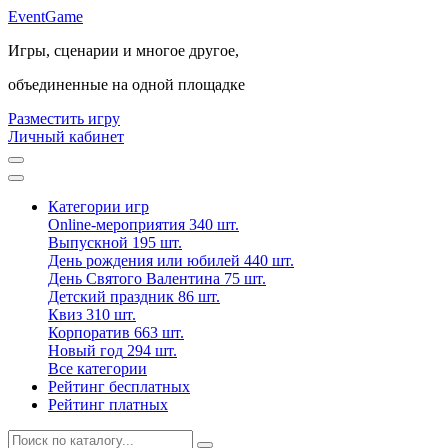
Event
Game
Игры, сценарии и многое другое,
объединенные на одной площадке
Разместить игру
Личный кабинет
Категории игр
Online-мероприятия
340 шт.
Выпускной
195 шт.
День рождения или юбилей
440 шт.
День Святого Валентина
75 шт.
Детский праздник
86 шт.
Квиз
310 шт.
Корпоратив
663 шт.
Новый год
294 шт.
Все категории
Рейтинг бесплатных
Рейтинг платных