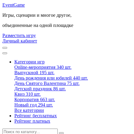
Event
Game
Игры, сценарии и многое другое,
объединенные на одной площадке
Разместить игру
Личный кабинет
Категории игр
Online-мероприятия
340 шт.
Выпускной
195 шт.
День рождения или юбилей
440 шт.
День Святого Валентина
75 шт.
Детский праздник
86 шт.
Квиз
310 шт.
Корпоратив
663 шт.
Новый год
294 шт.
Все категории
Рейтинг бесплатных
Рейтинг платных