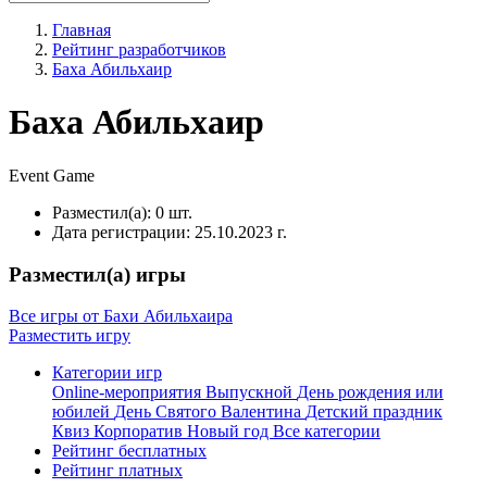
Главная
Рейтинг разработчиков
Баха Абильхаир
Баха Абильхаир
Event
Game
Разместил(а):
0 шт.
Дата регистрации:
25.10.2023 г.
Разместил(а) игры
Все игры от Бахи Абильхаира
Разместить игру
Категории игр
Online-мероприятия
Выпускной
День рождения или
юбилей
День Святого Валентина
Детский праздник
Квиз
Корпоратив
Новый год
Все категории
Рейтинг бесплатных
Рейтинг платных