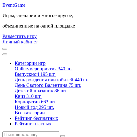
Event
Game
Игры, сценарии и многое другое,
объединенные на одной площадке
Разместить игру
Личный кабинет
Категории игр
Online-мероприятия
340 шт.
Выпускной
195 шт.
День рождения или юбилей
440 шт.
День Святого Валентина
75 шт.
Детский праздник
86 шт.
Квиз
310 шт.
Корпоратив
663 шт.
Новый год
295 шт.
Все категории
Рейтинг бесплатных
Рейтинг платных