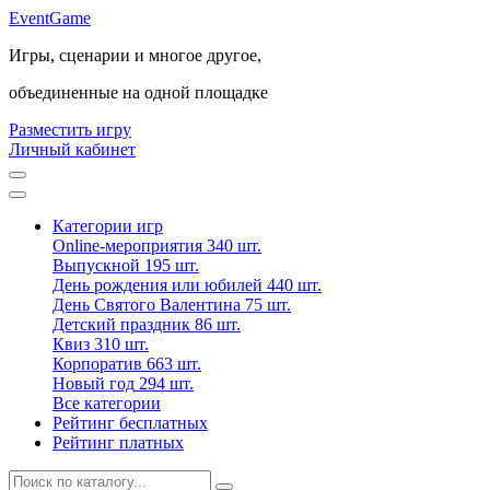
Event
Game
Игры, сценарии и многое другое,
объединенные на одной площадке
Разместить игру
Личный кабинет
Категории игр
Online-мероприятия
340 шт.
Выпускной
195 шт.
День рождения или юбилей
440 шт.
День Святого Валентина
75 шт.
Детский праздник
86 шт.
Квиз
310 шт.
Корпоратив
663 шт.
Новый год
294 шт.
Все категории
Рейтинг бесплатных
Рейтинг платных