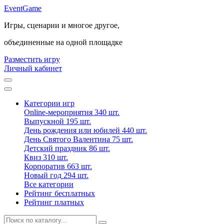
Event
Game
Игры, сценарии и многое другое,
объединенные на одной площадке
Разместить игру
Личный кабинет
Категории игр
Online-мероприятия
340 шт.
Выпускной
195 шт.
День рождения или юбилей
440 шт.
День Святого Валентина
75 шт.
Детский праздник
86 шт.
Квиз
310 шт.
Корпоратив
663 шт.
Новый год
294 шт.
Все категории
Рейтинг бесплатных
Рейтинг платных