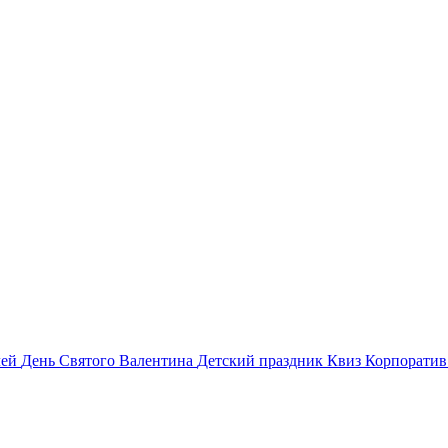
лей
День Святого Валентина
Детский праздник
Квиз
Корпорати