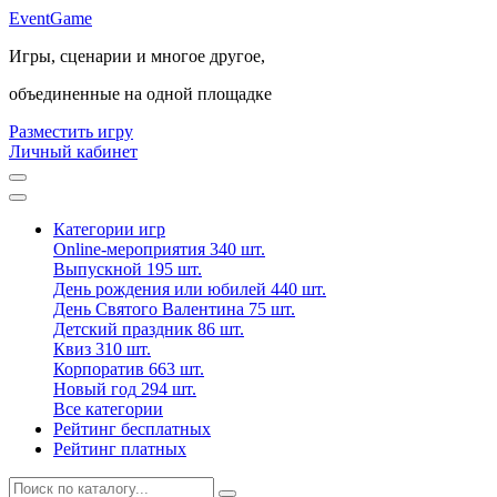
Event
Game
Игры, сценарии и многое другое,
объединенные на одной площадке
Разместить игру
Личный кабинет
Категории игр
Online-мероприятия
340 шт.
Выпускной
195 шт.
День рождения или юбилей
440 шт.
День Святого Валентина
75 шт.
Детский праздник
86 шт.
Квиз
310 шт.
Корпоратив
663 шт.
Новый год
294 шт.
Все категории
Рейтинг бесплатных
Рейтинг платных