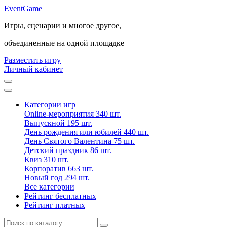
Event
Game
Игры, сценарии и многое другое,
объединенные на одной площадке
Разместить игру
Личный кабинет
Категории игр
Online-мероприятия
340 шт.
Выпускной
195 шт.
День рождения или юбилей
440 шт.
День Святого Валентина
75 шт.
Детский праздник
86 шт.
Квиз
310 шт.
Корпоратив
663 шт.
Новый год
294 шт.
Все категории
Рейтинг бесплатных
Рейтинг платных