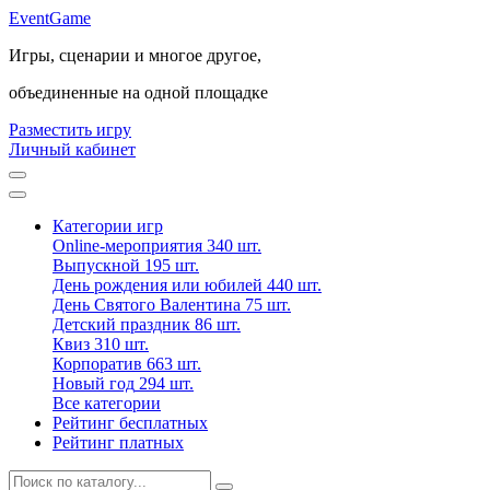
Event
Game
Игры, сценарии и многое другое,
объединенные на одной площадке
Разместить игру
Личный кабинет
Категории игр
Online-мероприятия
340 шт.
Выпускной
195 шт.
День рождения или юбилей
440 шт.
День Святого Валентина
75 шт.
Детский праздник
86 шт.
Квиз
310 шт.
Корпоратив
663 шт.
Новый год
294 шт.
Все категории
Рейтинг бесплатных
Рейтинг платных