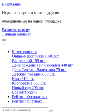
Event
Game
Игры, сценарии и многое другое,
объединенные на одной площадке
Разместить игру
Личный кабинет
Категории игр
Online-мероприятия
340 шт.
Выпускной
195 шт.
День рождения или юбилей
440 шт.
День Святого Валентина
75 шт.
Детский праздник
86 шт.
Квиз
310 шт.
Корпоратив
663 шт.
Новый год
295 шт.
Все категории
Рейтинг бесплатных
Рейтинг платных