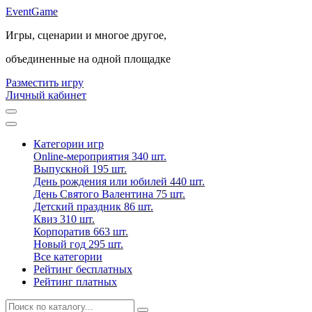
Event
Game
Игры, сценарии и многое другое,
объединенные на одной площадке
Разместить игру
Личный кабинет
Категории игр
Online-мероприятия
340 шт.
Выпускной
195 шт.
День рождения или юбилей
440 шт.
День Святого Валентина
75 шт.
Детский праздник
86 шт.
Квиз
310 шт.
Корпоратив
663 шт.
Новый год
295 шт.
Все категории
Рейтинг бесплатных
Рейтинг платных