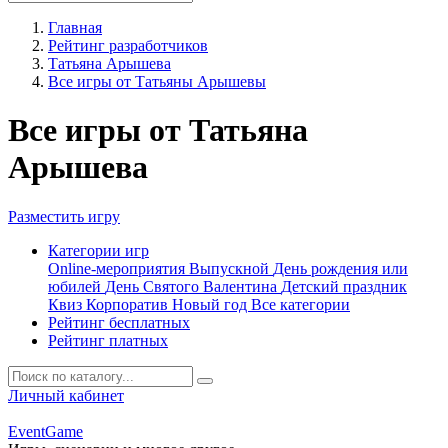
Главная
Рейтинг разработчиков
Татьяна Арышева
Все игры от Татьяны Арышевы
Все игры от Татьяна
Арышева
Разместить игру
Категории игр
Online-мероприятия
Выпускной
День рождения или
юбилей
День Святого Валентина
Детский праздник
Квиз
Корпоратив
Новый год
Все категории
Рейтинг бесплатных
Рейтинг платных
Личный кабинет
Event
Game