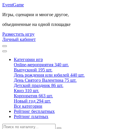
Event
Game
Игры, сценарии и многое другое,
объединенные на одной площадке
Разместить игру
Личный кабинет
Категории игр
Online-мероприятия
340 шт.
Выпускной
195 шт.
День рождения или юбилей
440 шт.
День Святого Валентина
75 шт.
Детский праздник
86 шт.
Квиз
310 шт.
Корпоратив
663 шт.
Новый год
294 шт.
Все категории
Рейтинг бесплатных
Рейтинг платных