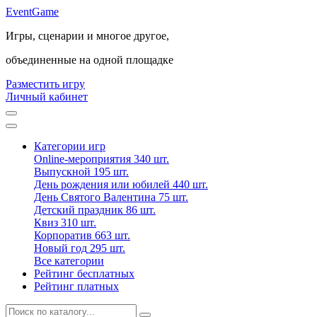
Event
Game
Игры, сценарии и многое другое,
объединенные на одной площадке
Разместить игру
Личный кабинет
Категории игр
Online-мероприятия
340 шт.
Выпускной
195 шт.
День рождения или юбилей
440 шт.
День Святого Валентина
75 шт.
Детский праздник
86 шт.
Квиз
310 шт.
Корпоратив
663 шт.
Новый год
295 шт.
Все категории
Рейтинг бесплатных
Рейтинг платных