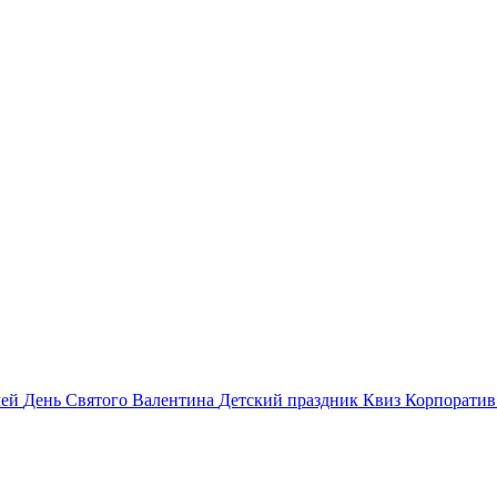
лей
День Святого Валентина
Детский праздник
Квиз
Корпорати