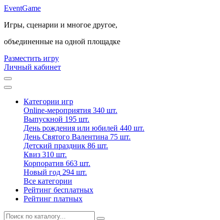
Event
Game
Игры, сценарии и многое другое,
объединенные на одной площадке
Разместить игру
Личный кабинет
Категории игр
Online-мероприятия
340 шт.
Выпускной
195 шт.
День рождения или юбилей
440 шт.
День Святого Валентина
75 шт.
Детский праздник
86 шт.
Квиз
310 шт.
Корпоратив
663 шт.
Новый год
294 шт.
Все категории
Рейтинг бесплатных
Рейтинг платных