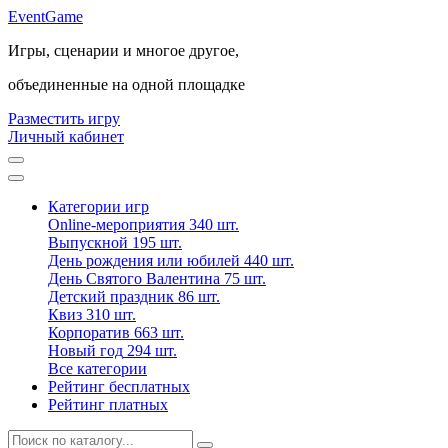
Event
Game
Игры, сценарии и многое другое,
объединенные на одной площадке
Разместить игру
Личный кабинет
Категории игр
Online-мероприятия
340 шт.
Выпускной
195 шт.
День рождения или юбилей
440 шт.
День Святого Валентина
75 шт.
Детский праздник
86 шт.
Квиз
310 шт.
Корпоратив
663 шт.
Новый год
294 шт.
Все категории
Рейтинг бесплатных
Рейтинг платных