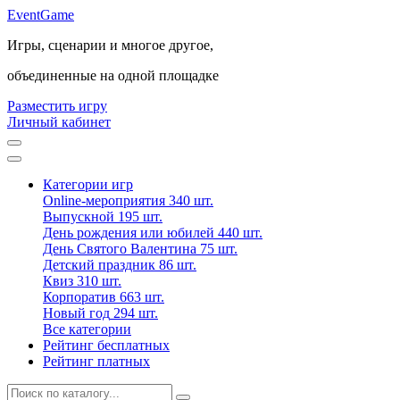
Event
Game
Игры, сценарии и многое другое,
объединенные на одной площадке
Разместить игру
Личный кабинет
Категории игр
Online-мероприятия
340 шт.
Выпускной
195 шт.
День рождения или юбилей
440 шт.
День Святого Валентина
75 шт.
Детский праздник
86 шт.
Квиз
310 шт.
Корпоратив
663 шт.
Новый год
294 шт.
Все категории
Рейтинг бесплатных
Рейтинг платных