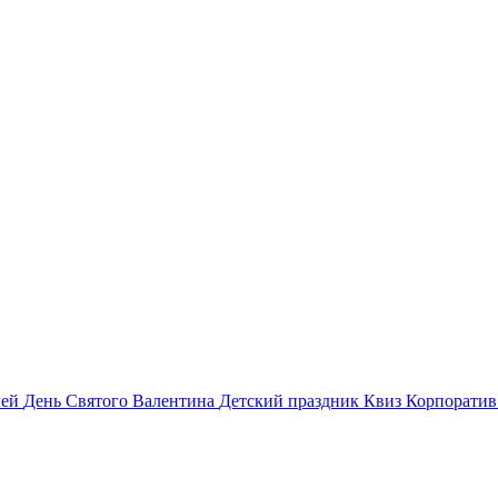
лей
День Святого Валентина
Детский праздник
Квиз
Корпорати